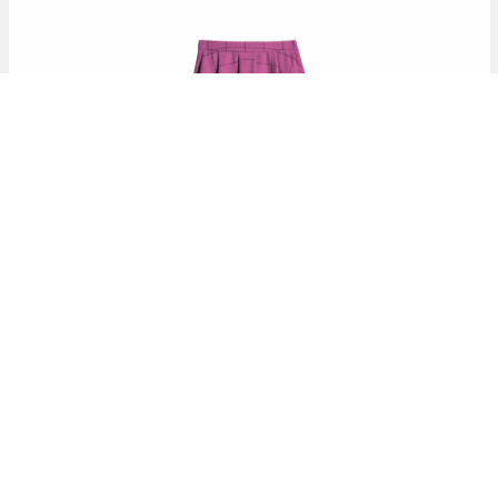
Jupe volante
3500 F
/ unité
1500 F
/ a partir de 5 unités
+
Achetez